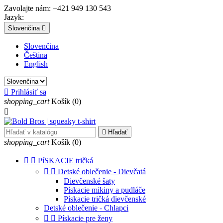
Zavolajte nám:
+421 949 130 543
Jazyk:
Slovenčina

Slovenčina
Čeština
English

Prihlásiť sa
shopping_cart
Košík
(0)


Hľadať
shopping_cart
Košík
(0)


PíSKACIE tričká


Detské oblečenie - Dievčatá
Dievčenské šaty
Pískacie mikiny a pudláče
Pískacie tričká dievčenské
Detské oblečenie - Chlapci


Pískacie pre ženy