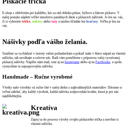
Pískacie tričká
E-shop s oblečením pre každého, kto sa rád oblieka pekne, štýlovo a hlavne pískavo. V
našej ponuke nájdete veľké množstvo parádnych látok a pískacich nášiviek. Je len na vás,
či si vyberiete
tričko
,
mikinu
alebo
šaty
a možno hľadáte len
kraťasy
. Voľba je len na
vás.
Nášivky podľa vášho želania.
Snažíme sa vychádzať v ústrety vašim požiadavkám a pokiaľ máte v hlave nápad na vlastnú
nášivku, tak neváhajte a oslovte nás. Radi vám pomôžeme s prípravou vašej vysnívanej
pískacej nášivky. Napíšte nám mail, sme aj na
Instagrame
alebo aj na
Facebooku
. a spolu
vymyslíme tu najsuprovejšiu nášivku.
Handmade – Ručne vyrobené
Všetky naše výrobky sú ručne šité v našej dielni z najkvalitnejších materiálov. Dávame si
veľmi záležať, aby každý výrobok, každá nášivka zodpovedala kvalite, ktorá je pre nás
najdôležitejšia.
Kreatíva
Zapoj sa do procesu výroby svojho pískacieho trička a navrhni si
vlastnú nášivku.