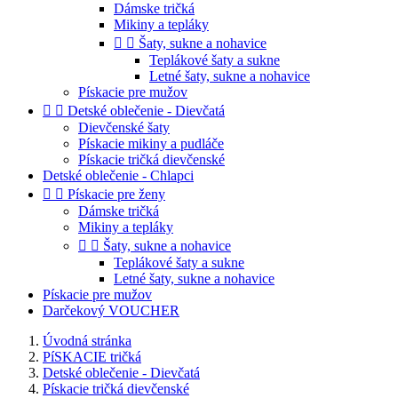
Dámske tričká
Mikiny a tepláky


Šaty, sukne a nohavice
Teplákové šaty a sukne
Letné šaty, sukne a nohavice
Pískacie pre mužov


Detské oblečenie - Dievčatá
Dievčenské šaty
Pískacie mikiny a pudláče
Pískacie tričká dievčenské
Detské oblečenie - Chlapci


Pískacie pre ženy
Dámske tričká
Mikiny a tepláky


Šaty, sukne a nohavice
Teplákové šaty a sukne
Letné šaty, sukne a nohavice
Pískacie pre mužov
Darčekový VOUCHER
Úvodná stránka
PíSKACIE tričká
Detské oblečenie - Dievčatá
Pískacie tričká dievčenské