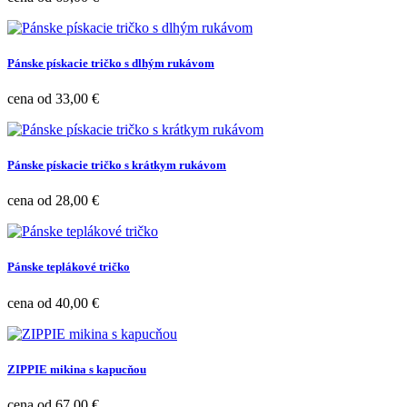
Pánske pískacie tričko s dlhým rukávom
Cena
cena od
33,00 €
Pánske pískacie tričko s krátkym rukávom
Cena
cena od
28,00 €
Pánske teplákové tričko
Cena
cena od
40,00 €
ZIPPIE mikina s kapucňou
Cena
cena od
67,00 €