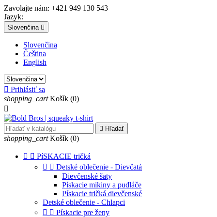
Zavolajte nám:
+421 949 130 543
Jazyk:
Slovenčina

Slovenčina
Čeština
English

Prihlásiť sa
shopping_cart
Košík
(0)


Hľadať
shopping_cart
Košík
(0)


PíSKACIE tričká


Detské oblečenie - Dievčatá
Dievčenské šaty
Pískacie mikiny a pudláče
Pískacie tričká dievčenské
Detské oblečenie - Chlapci


Pískacie pre ženy