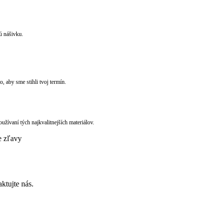
ú nášivku.
, aby sme stihli tvoj termín.
používaní tých najkvalitnejších materiálov.
e zľavy
ktujte nás.