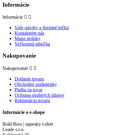
Informácie
Informácie


Vaše návrhy a firemné tričká
Kontaktujte nás
Mapa stránky
Veľkostná tabuľka
Nakupovanie
Nakupovanie


Dodanie tovaru
Obchodné podmienky
Platba za tovar
Ochrana osobných údajov
Reklamácia tovaru
Informácie o e-shope
Bold Bros | squeaky t-shirt
Leade s.r.o.
Kuklovská 35