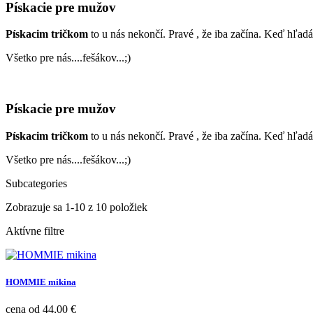
Pískacie pre mužov
Pískacim
tričkom
to u nás nekončí. Pravé , že iba začína. Keď hľad
Všetko pre nás....fešákov...;)
Pískacie pre mužov
Pískacim
tričkom
to u nás nekončí. Pravé , že iba začína. Keď hľad
Všetko pre nás....fešákov...;)
Subcategories
Zobrazuje sa 1-10 z 10 položiek
Aktívne filtre
HOMMIE mikina
Cena
cena od
44,00 €