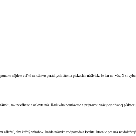
 ponuke nájdete veľké množstvo parádnych látok a pískacich nášiviek. Je len na vás, či si vybe
ášivku, tak neváhajte a oslovte nás. Radi vám pomôžeme s prípravou vašej vysnívanej pískacej
mi záležať, aby každý výrobok, každá nášivka zodpovedala kvalite, ktorá je pre nás najdôležitej