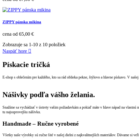
ZIPPY pánska mikina
Cena
cena od
65,00 €
Zobrazuje sa 1-10 z 10 položiek
Naspäť hore

Pískacie tričká
E-shop s oblečením pre každého, kto sa rád oblieka pekne, štýlovo a hlavne pískavo. V našej
Nášivky podľa vášho želania.
Snažíme sa vychádzať v ústrety vašim požiadavkám a pokiaľ máte v hlave nápad na vlastnú n
tu najsuprovejšiu nášivku.
Handmade – Ručne vyrobené
Všetky naše výrobky sú ručne šité v našej dielni z najkvalitnejších materiálov. Dávame si veľ