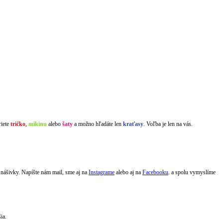
riete
tričko
,
mikinu
alebo
šaty
a možno hľadáte len
kraťasy
. Voľba je len na vás.
 nášivky. Napíšte nám mail, sme aj na
Instagrame
alebo aj na
Facebooku
. a spolu vymyslíme
šia.