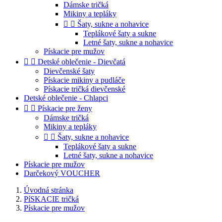
Dámske tričká
Mikiny a tepláky


Šaty, sukne a nohavice
Teplákové šaty a sukne
Letné šaty, sukne a nohavice
Pískacie pre mužov


Detské oblečenie - Dievčatá
Dievčenské šaty
Pískacie mikiny a pudláče
Pískacie tričká dievčenské
Detské oblečenie - Chlapci


Pískacie pre ženy
Dámske tričká
Mikiny a tepláky


Šaty, sukne a nohavice
Teplákové šaty a sukne
Letné šaty, sukne a nohavice
Pískacie pre mužov
Darčekový VOUCHER
Úvodná stránka
PíSKACIE tričká
Pískacie pre mužov