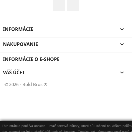
Facebook
Instagram
INFORMÁCIE

NAKUPOVANIE

INFORMÁCIE O E-SHOPE
VÁŠ ÚČET

© 2026 - Bold Bros ®
Táto stránka používa cookies – malé textové súbory, ktoré sú uložené na Vašom počítač
aby pomohli stránke zlepšiť užívateľský komfort. Cookies sú všeobecne používané 