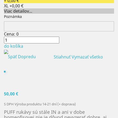
+ 0,00 €
XL
+0,00 €
Viac detailov...
Poznámka
Cena:
0
do košíka
Späť
Dopredu
Stiahnuť
Vymazať všetko
50,00 €
S DPH
Výroba produktu 14-21 dní (+ doprava)
PUFF rukávy sú stále IN a ani v dobe
homeofisovej nie je dôvod nevyzerať dobre, aj