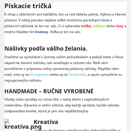
Pískacie tričká
E-shop s oblečením pre každého, kto sa rád oblieka pekne, štýlovo a hlavne
pískavo. V našej ponuke nájdete veľké množstvo parádnych látok a
pískacich nášiviek. Je len na vás, či si vyberiete
tričko
,
mikinu
alebo
šaty
a
možno hľadáte len
kraťasy
. Voľba je len na vás.
Nášivky podľa vášho želania.
Snažíme sa vychádzať v ústrety vašim požiadavkám a pokiaľ máte v hlave
nápad na vlastnú nášivku, tak neváhajte a oslovte nás. Radi vám
pomôžeme s prípravou vašej vysnívanej pískacej nášivky. Napíšte nám
mail, sme aj na
Instagrame
alebo aj na
Facebooku
. a spolu vymyslíme tu
najsuprovejšiu nášivku.
HANDMADE – RUČNE VYROBENÉ
Všetky naše výrobky sú ručne šité v našej dielni z najkvalitnejších
materiálov. Dávame si veľmi záležať, aby každý výrobok, každá nášivka
zodpovedala kvalite, ktorá je pre nás najdôležitejšia.
Kreatíva
Zapoj sa do procesu výroby svojho pískacieho trička a