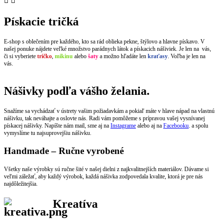


Pískacie tričká
E-shop s oblečením pre každého, kto sa rád oblieka pekne, štýlovo a hlavne pískavo. V
našej ponuke nájdete veľké množstvo parádnych látok a pískacich nášiviek. Je len na vás,
či si vyberiete
tričko
,
mikinu
alebo
šaty
a možno hľadáte len
kraťasy
. Voľba je len na
vás.
Nášivky podľa vášho želania.
Snažíme sa vychádzať v ústrety vašim požiadavkám a pokiaľ máte v hlave nápad na vlastnú
nášivku, tak neváhajte a oslovte nás. Radi vám pomôžeme s prípravou vašej vysnívanej
pískacej nášivky. Napíšte nám mail, sme aj na
Instagrame
alebo aj na
Facebooku
. a spolu
vymyslíme tu najsuprovejšiu nášivku.
Handmade – Ručne vyrobené
Všetky naše výrobky sú ručne šité v našej dielni z najkvalitnejších materiálov. Dávame si
veľmi záležať, aby každý výrobok, každá nášivka zodpovedala kvalite, ktorá je pre nás
najdôležitejšia.
Kreatíva