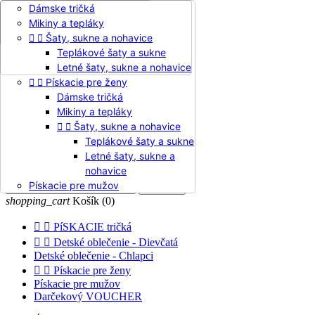

Dievčenské šaty
Dámske tričká

Detské oblečenie - Dievčatá
Zavolajte nám:
+421 949 130 543
Pískacie mikiny a pudláče
Mikiny a tepláky
Dievčenské šaty
Jazyk:
Pískacie tričká dievčenské


Šaty, sukne a nohavice
Pískacie mikiny a pudláče
Slovenčina

Pískacie tričká dievčenské
Teplákové šaty a sukne
Slovenčina
Detské oblečenie - Chlapci
Letné šaty, sukne a nohavice
Čeština


Pískacie pre ženy
English
Dámske tričká
Mikiny a tepláky


Šaty, sukne a nohavice

Prihlásiť sa
Teplákové šaty a sukne
shopping_cart
Košík
(0)
Letné šaty, sukne a

nohavice
Pískacie pre mužov

Hľadať
shopping_cart
Košík
(0)


PíSKACIE tričká


Detské oblečenie - Dievčatá
Detské oblečenie - Chlapci


Pískacie pre ženy
Pískacie pre mužov
Darčekový VOUCHER