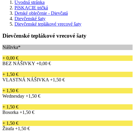
Úvodná stránka
PíSKACIE tričká
Detské oblečenie - Dievčatá
Dievčenské šaty
Dievčenské teplákové vrecové šaty
Dievčenské teplákové vrecové šaty
Nášivka*
+ 0,00 €
BEZ NÁŠIVKY
+0,00 €
+ 1,50 €
VLASTNÁ NÁŠIVKA
+1,50 €
+ 1,50 €
Wednesday
+1,50 €
+ 1,50 €
Bosorka
+1,50 €
+ 1,50 €
Žirafa
+1,50 €