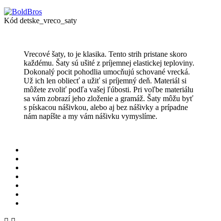
Kód
detske_vreco_saty
Vrecové šaty, to je klasika. Tento strih pristane skoro
každému. Šaty sú ušité z príjemnej elastickej teploviny.
Dokonalý pocit pohodlia umocňujú schované vrecká.
Už ich len obliecť a užiť si príjemný deň. Materiál si
môžete zvoliť podľa vašej ľúbosti. Pri voľbe materiálu
sa vám zobrazí jeho zloženie a gramáž. Šaty môžu byť
s pískacou nášivkou, alebo aj bez nášivky a prípadne
nám napíšte a my vám nášivku vymyslíme.