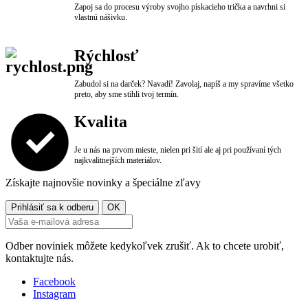
Zapoj sa do procesu výroby svojho pískacieho trička a navrhni si
vlastnú nášivku.
Rýchlosť
Zabudol si na darček? Navadí! Zavolaj, napíš a my spravíme všetko
preto, aby sme stihli tvoj termín.
Kvalita
Je u nás na prvom mieste, nielen pri šití ale aj pri používaní tých
najkvalitnejších materiálov.
Získajte najnovšie novinky a špeciálne zľavy
Odber noviniek môžete kedykoľvek zrušiť. Ak to chcete urobiť,
kontaktujte nás.
Facebook
Instagram