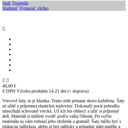
Späť
Dopredu
Stiahnuť
Vymazať všetko



40,00 €
S DPH
Výroba produktu 14-21 dní (+ doprava)
Vrecové šaty, to je klasika. Tento strih pristane skoro každému. Šaty
sú ušité z príjemnej elastickej teploviny. Dokonalý pocit pohodlia
umocňujú schované vrecká. Už ich len obliecť a užiť si príjemný
deň. Materiál si môžete zvoliť podľa vašej ľúbosti. Pri voľbe
materiálu sa vám zobrazí jeho zloženie a gramáž. Šaty môžu byť s
pískacou nášivkou, alebo aj bez nášivky a prípadne nám napíšte a