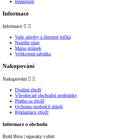
Instagram
Informace
Informace


Vaše návrhy a firemné tričká
Napište nám
Mapa stránek
Velikostná tabulka
Nakupování
Nakupování


Dodání zboží
Všeobecné obchodní podmínky
Platba za zboží
Ochrana osobních údajů
Reklamace zboží
Informace o obchodu
Bold Bros | squeaky t-shirt