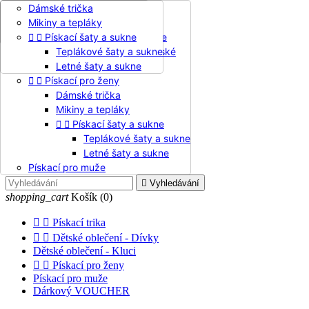

Dívči šaty
Dámské trička

Dětské oblečení - Dívky
Zavolejte nám:
+421 949 130 543
Pískací mikiny a pudláče
Mikiny a tepláky
Dívči šaty
Jazyk:
Pískacie tričká dievčenské


Pískací šaty a sukne
Pískací mikiny a pudláče
Čeština

Pískacie tričká dievčenské
Teplákové šaty a sukne
Slovenčina
Dětské oblečení - Kluci
Letné šaty a sukne
Čeština


Pískací pro ženy
English
Dámské trička
Mikiny a tepláky


Pískací šaty a sukne

Přihlásit se
Teplákové šaty a sukne
shopping_cart
Košík
(0)
Letné šaty a sukne

Pískací pro muže

Vyhledávání
shopping_cart
Košík
(0)


Pískací trika


Dětské oblečení - Dívky
Dětské oblečení - Kluci


Pískací pro ženy
Pískací pro muže
Dárkový VOUCHER