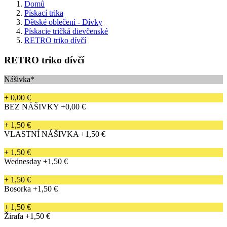
Domů
Pískací trika
Dětské oblečení - Dívky
Pískacie tričká dievčenské
RETRO triko dívčí
RETRO triko dívčí
Nášivka*
+ 0,00 €
BEZ NÁŠIVKY
+0,00 €
+ 1,50 €
VLASTNÍ NÁŠIVKA
+1,50 €
+ 1,50 €
Wednesday
+1,50 €
+ 1,50 €
Bosorka
+1,50 €
+ 1,50 €
Žirafa
+1,50 €