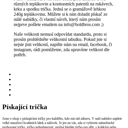
různých teplákovin a kontrastních patentů na rukávech,
krku a spodku trička. Jedná se o gramážově lehkou
240g teplákovinu. Můžete si k nim doladit pískač ze
stálé nabídky, či vlastní návrh, který nám prosím
nejprve pošlete emailem na info@boldbros.com ;)
Naše velikosti nemusí odpovídat standardu, proto si
prosím prohlédněte velikostní tabulku. Pokud jste si
nejste jisti velikostí, napište nám na email, facebook, či
instagram, rádi pomůžeme, zda upravíme velikost dle
potřeb.
Pískající trička
Jsme e-shop s pískajícími tričky pro každého, kdo má rád zábavu. V naší nabídce najdete
velké množství kvalitních látek a nášivek. Je jen na vás, zda si vyberete námořnické
pruhované tričko, tričko jednobarevné, možná hledáte trička pro děti, s krátkým nebo