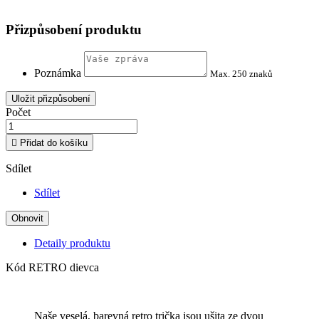
Přizpůsobení produktu
Poznámka
Max. 250 znaků
Uložit přizpůsobení
Počet

Přidat do košíku
Sdílet
Sdílet
Detaily produktu
Kód
RETRO dievca
Naše veselá, barevná retro trička jsou ušita ze dvou