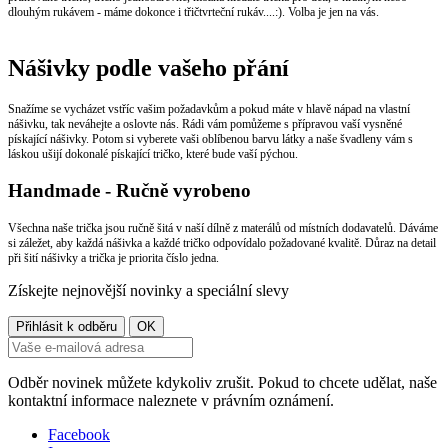
dlouhým rukávem - máme dokonce i třičtvrteční rukáv....:). Volba je jen na vás.
Nášivky podle vašeho přání
Snažíme se vycházet vstříc vašim požadavkům a pokud máte v hlavě nápad na vlastní
nášivku, tak neváhejte a oslovte nás. Rádi vám pomůžeme s přípravou vaší vysněné
pískající nášivky. Potom si vyberete vaši oblíbenou barvu látky a naše švadleny vám s
láskou ušijí dokonalé pískající tričko, které bude vaší pýchou.
Handmade - Ručně vyrobeno
Všechna naše trička jsou ručně šitá v naší dílně z materálů od místních dodavatelů. Dáváme
si záležet, aby každá nášivka a každé tričko odpovídalo požadované kvalitě. Důraz na detail
při šití nášivky a trička je priorita číslo jedna.
Získejte nejnovější novinky a speciální slevy
Odběr novinek můžete kdykoliv zrušit. Pokud to chcete udělat, naše
kontaktní informace naleznete v právním oznámení.
Facebook