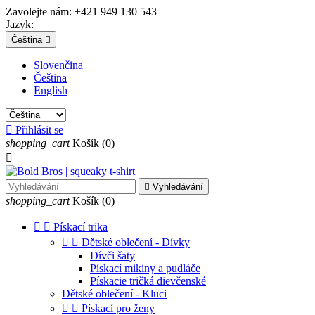
Zavolejte nám:
+421 949 130 543
Jazyk:
Čeština

Slovenčina
Čeština
English

Přihlásit se
shopping_cart
Košík
(0)


Vyhledávání
shopping_cart
Košík
(0)


Pískací trika


Dětské oblečení - Dívky
Dívči šaty
Pískací mikiny a pudláče
Pískacie tričká dievčenské
Dětské oblečení - Kluci


Pískací pro ženy