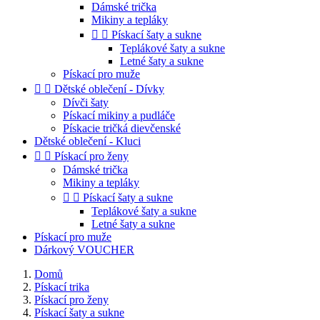
Dámské trička
Mikiny a tepláky


Pískací šaty a sukne
Teplákové šaty a sukne
Letné šaty a sukne
Pískací pro muže


Dětské oblečení - Dívky
Dívči šaty
Pískací mikiny a pudláče
Pískacie tričká dievčenské
Dětské oblečení - Kluci


Pískací pro ženy
Dámské trička
Mikiny a tepláky


Pískací šaty a sukne
Teplákové šaty a sukne
Letné šaty a sukne
Pískací pro muže
Dárkový VOUCHER
Domů
Pískací trika
Pískací pro ženy
Pískací šaty a sukne