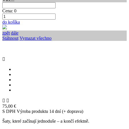
Cena:
0
do košíka
zpět
dále
Stáhnout
Vymazat všechno



75,00 €
S DPH
Výroba produktu 14 dní (+ doprava)
Šaty, které začínají jednoduše – a končí efektně.