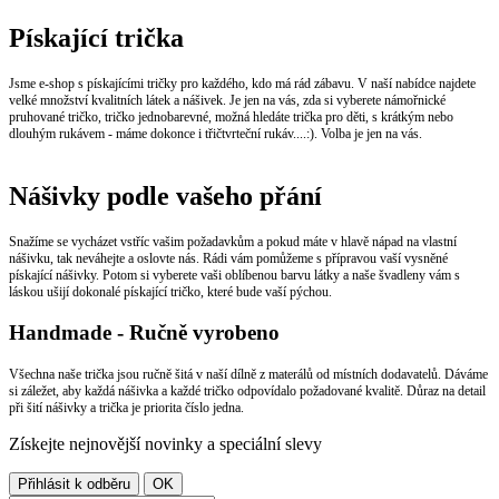
Pískající trička
Jsme e-shop s pískajícími tričky pro každého, kdo má rád zábavu. V naší nabídce najdete
velké množství kvalitních látek a nášivek. Je jen na vás, zda si vyberete námořnické
pruhované tričko, tričko jednobarevné, možná hledáte trička pro děti, s krátkým nebo
dlouhým rukávem - máme dokonce i třičtvrteční rukáv....:). Volba je jen na vás.
Nášivky podle vašeho přání
Snažíme se vycházet vstříc vašim požadavkům a pokud máte v hlavě nápad na vlastní
nášivku, tak neváhejte a oslovte nás. Rádi vám pomůžeme s přípravou vaší vysněné
pískající nášivky. Potom si vyberete vaši oblíbenou barvu látky a naše švadleny vám s
láskou ušijí dokonalé pískající tričko, které bude vaší pýchou.
Handmade - Ručně vyrobeno
Všechna naše trička jsou ručně šitá v naší dílně z materálů od místních dodavatelů. Dáváme
si záležet, aby každá nášivka a každé tričko odpovídalo požadované kvalitě. Důraz na detail
při šití nášivky a trička je priorita číslo jedna.
Získejte nejnovější novinky a speciální slevy